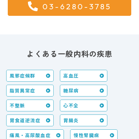
03-6280-3785
よくある一般内科の疾患
風邪症候群
高血圧
脂質異常症
糖尿病
不整脈
心不全
胃食道逆流症
胃腸炎
痛風・高尿酸血症
慢性腎臓病